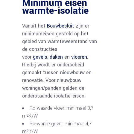
Minimum eisen
warmte-isolatie
Vanuit het
Bouwbesluit
zijn er
minimumeisen gesteld op het
gebied van warmteweerstand van
de constructies
voor
gevels
,
daken
en
vloeren
.
Hierbij wordt er onderscheid
gemaakt tussen nieuwbouw en
renovatie. Voor nieuwbouw
woningen/panden gelden de
onderstaande isolatie-eisen:
Rc-waarde vloer: minimaal 3,7
m
K/W
2
Rc-warde gevel: minimaal 4,7
m
K/W
2