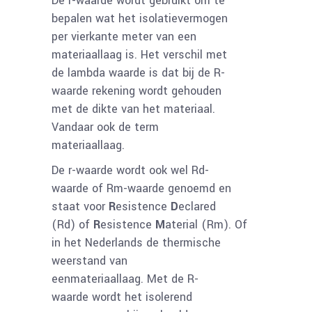
De r-waarde wordt gebruikt om te
bepalen wat het isolatievermogen
per vierkante meter van een
materiaallaag is. Het verschil met
de lambda waarde is dat bij de R-
waarde rekening wordt gehouden
met de dikte van het materiaal.
Vandaar ook de term
materiaallaag.
De r-waarde wordt ook wel Rd-
waarde of Rm-waarde genoemd en
staat voor
R
esistence
D
eclared
(Rd) of
R
esistence
M
aterial (Rm). Of
in het Nederlands de thermische
weerstand van
eenmateriaallaag. Met de R-
waarde wordt het isolerend