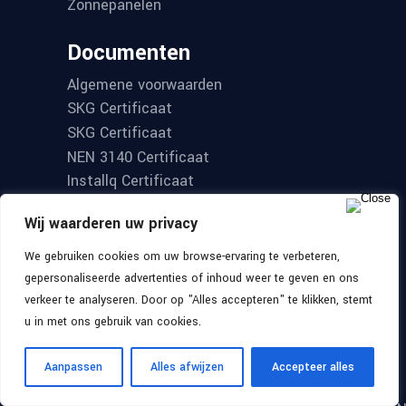
Zonnepanelen
Documenten
Algemene voorwaarden
SKG Certificaat
SKG Certificaat
NEN 3140 Certificaat
Installq Certificaat
Wij waarderen uw privacy
We gebruiken cookies om uw browse-ervaring te verbeteren,
Contact
gepersonaliseerde advertenties of inhoud weer te geven en ons
verkeer te analyseren. Door op "Alles accepteren" te klikken, stemt
u in met ons gebruik van cookies.
MEGA ISO B.V.
De Run
Aanpassen
Alles afwijzen
Accepteer alles
4350,