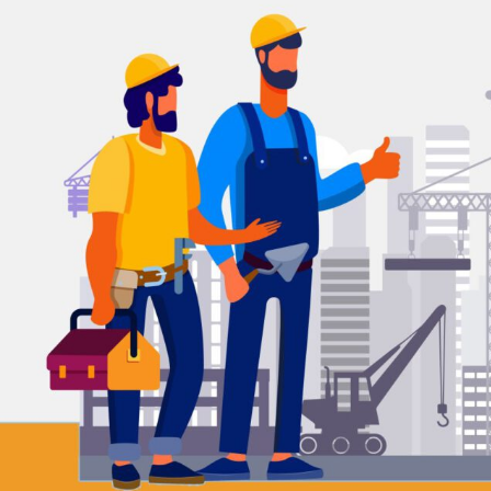
OFFERTE AANVRAGEN
Kostenloos en
vrijblijvend
Mega ISO streeft naar transparantie. Wij
bieden u een vaste prijs zonder
bijkomende kosten. Nadat wij uw
aanvraag hebben ontvangen, maken wij
binnen 24 uur een afspraak met u. Hierna
stellen wij vrijblijvend een offerte op.
OFFERTE AANVRAGEN