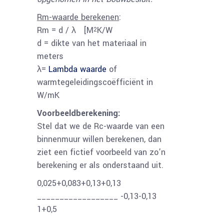
Rm-waarde berekenen
:
Rm = d / λ [M
K/W
2
d = dikte van het materiaal in
meters
λ=
Lambda waarde
of
warmtegeleidingscoëfficiënt in
W/mK
Voorbeeldberekening:
Stel dat we de Rc-waarde van een
binnenmuur willen berekenen, dan
ziet een fictief voorbeeld van zo’n
berekening er als onderstaand uit.
0,025+0,083+0,13+0,13
__________________ -0,13-0,13
1+0,5