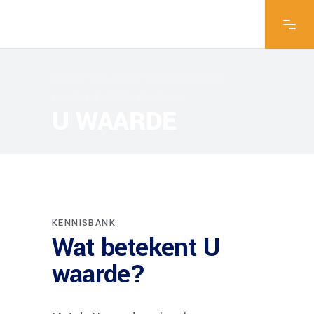
VRAAG ONS NAAR WELKE ISOLATIE
MOGELIJKHEDEN ER ZIJN!
U WAARDE
KENNISBANK
Wat betekent U
waarde?