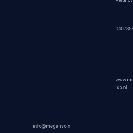
Veldho
040785
www.me
iso.nl
info@mega-iso.nl