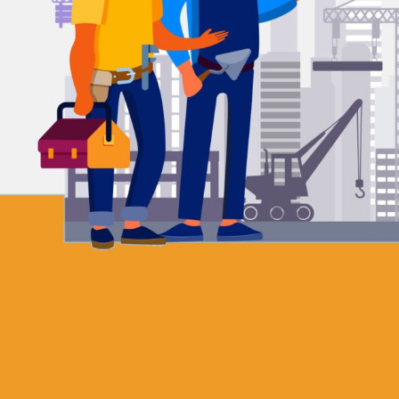
vrijblijvend
Mega ISO streeft naar transparantie. Wij
bieden u een vaste prijs zonder
bijkomende kosten. Nadat wij uw
aanvraag hebben ontvangen, maken wij
binnen 24 uur een afspraak met u. Hierna
stellen wij vrijblijvend een offerte op.
OFFERTE AANVRAGEN