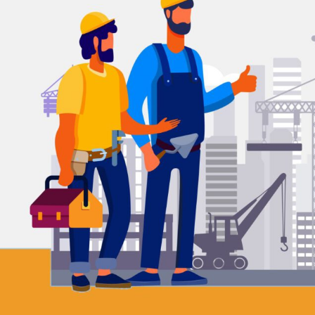
OFFERTE AANVRAGEN
Kostenloos en
vrijblijvend
Mega ISO streeft naar transparantie. Wij
bieden u een vaste prijs zonder
bijkomende kosten. Nadat wij uw
aanvraag hebben ontvangen, maken wij
binnen 24 uur een afspraak met u. Hierna
stellen wij vrijblijvend een offerte op.
OFFERTE AANVRAGEN