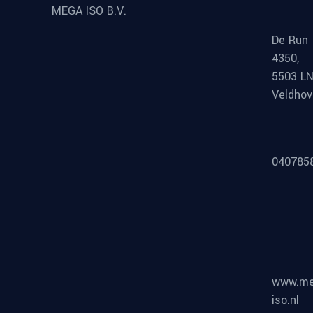
MEGA ISO B.V.
De Run
4350,
5503 L
Veldho
040785
www.me
iso.nl