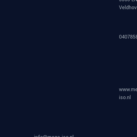
Veldho
040785
www.me
iso.nl