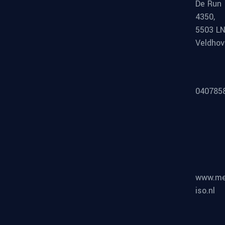
De Run
4350,
5503 L
Veldho
040785
www.me
iso.nl