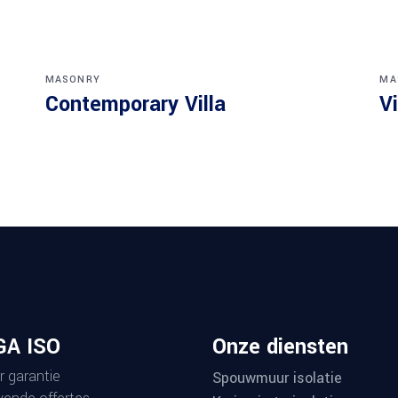
MASONRY
MA
Contemporary Villa
Vi
A ISO
Onze diensten
r garantie
Spouwmuur isolatie