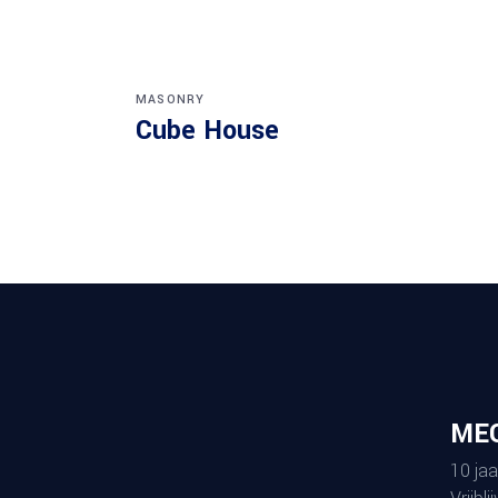
MASONRY
Cube House
MEG
10 jaa