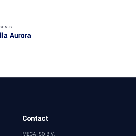
SONRY
lla Aurora
Contact
MEGA ISO B.V.