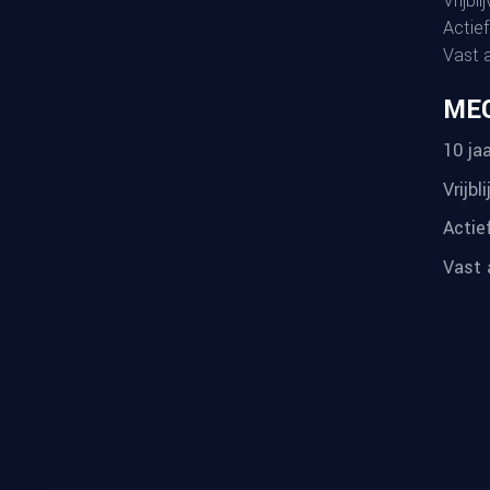
Vrijbl
Actief
Vast 
ME
10 jaa
Vrijbl
Actie
Vast 