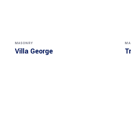
MASONRY
MA
Villa George
T