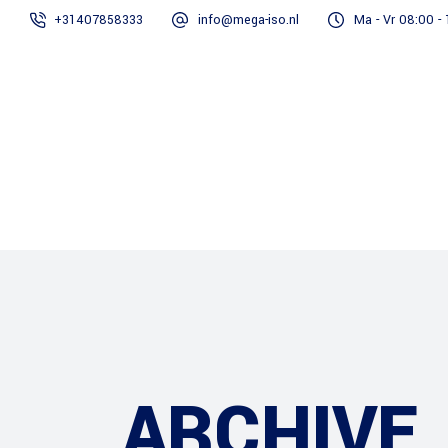
+31407858333
info@mega-iso.nl
Ma - Vr 08:00 -
Home
Onze diensten
ARCHIVE