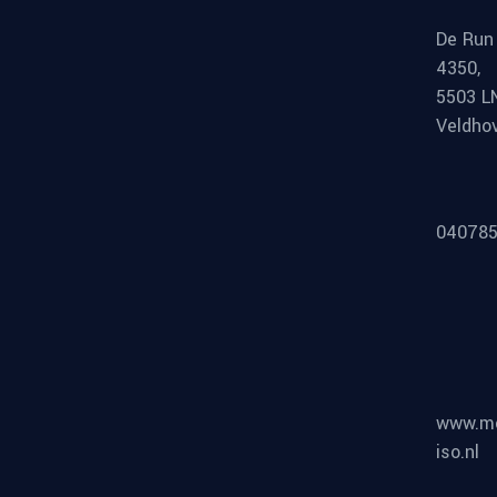
De Run
4350,
5503 L
Veldho
040785
www.m
iso.nl