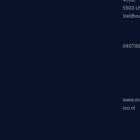
5503 L
Veldho
040785
www.m
iso.nl