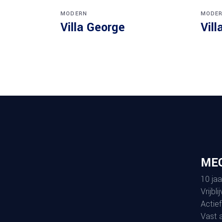
MODERN
MODE
Villa George
Vill
MEG
10 jaa
Vrijbl
Actief
Vast 