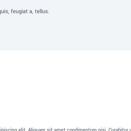
is, feugiat a, tellus.
piscing elit. Aliquam sit amet condimentum nisi. Curabitur u