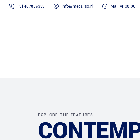
+31407858333
info@mega-iso.nl
Ma - Vr 08:00 -
Home
Onze diensten
EXPLORE THE FEATURES
CONTEMP