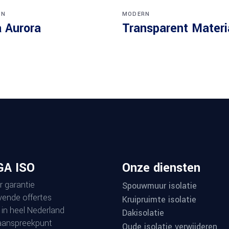
RN
MODERN
a Aurora
Transparent Materi
A ISO
Onze diensten
r garantie
Spouwmuur isolatie
ijvende offertes
Kruipruimte isolatie
 in heel Nederland
Dakisolatie
aanspreekpunt
Oude isolatie verwijderen