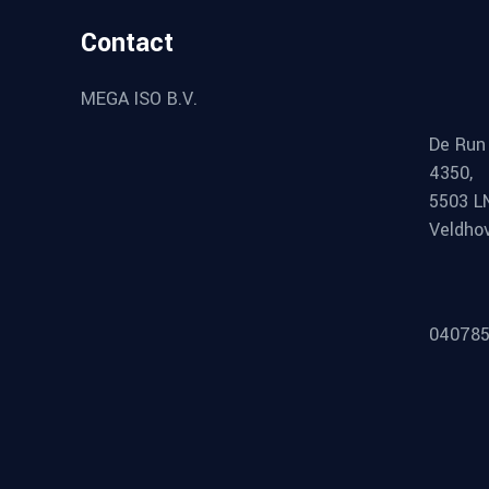
Contact
MEGA ISO B.V.
De Run
4350,
5503 L
Veldho
040785