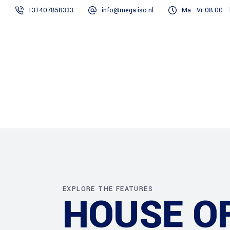
+31407858333
info@mega-iso.nl
Ma - Vr 08:00 -
Home
Onze diensten
EXPLORE THE FEATURES
HOUSE O