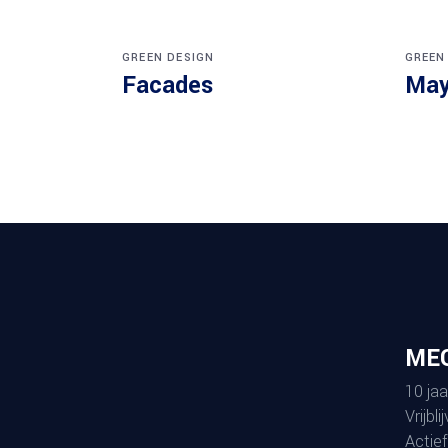
GREEN DESIGN
GREEN
Facades
May
MEG
10 jaa
Vrijbl
Actief