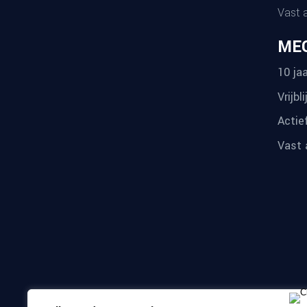
Vast 
ME
10 jaa
Vrijbl
Actie
Vast 