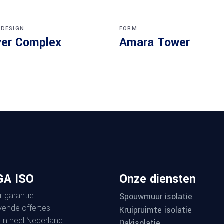
 DESIGN
FORM
er Complex
Amara Tower
A ISO
Onze diensten
r garantie
Spouwmuur isolatie
ijvende offertes
Kruipruimte isolatie
 in heel Nederland
Dakisolatie