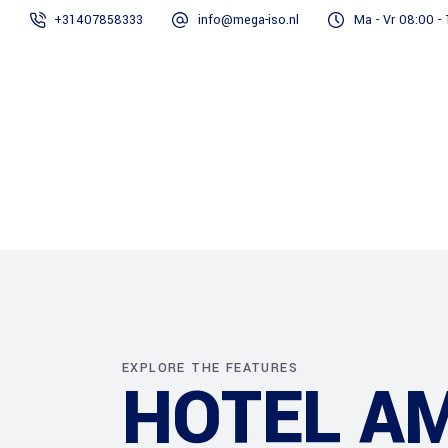
+31407858333
info@mega-iso.nl
Ma - Vr 08:00 -
Home
Onze diensten
EXPLORE THE FEATURES
HOTEL A