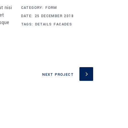
t nisi
CATEGORY:
FORM
et
DATE:
25 DECEMBER 2018
esque
TAGS:
DETAILS
FACADES
NEXT PROJECT