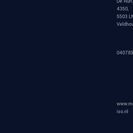
De Run
4350,
5503 L
Veldho
040785
www.m
iso.nl