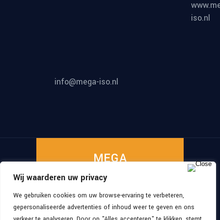
www.me
iso.nl
info@mega-iso.nl
MEGA
Wij waarderen uw privacy
ISO
We gebruiken cookies om uw browse-ervaring te verbeteren,
gepersonaliseerde advertenties of inhoud weer te geven en ons
verkeer te analyseren. Door op "Alles accepteren" te klikken, stemt