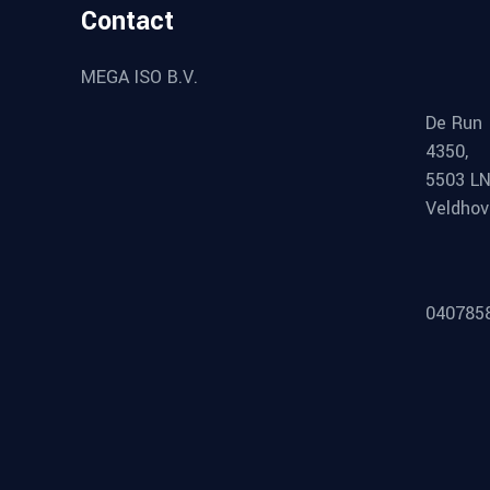
Contact
MEGA ISO B.V.
De Run
4350,
5503 L
Veldho
040785