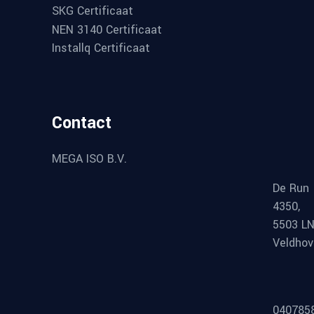
SKG Certificaat
NEN 3140 Certificaat
Installq Certificaat
Contact
MEGA ISO B.V.
De Run
4350,
5503 L
Veldho
040785