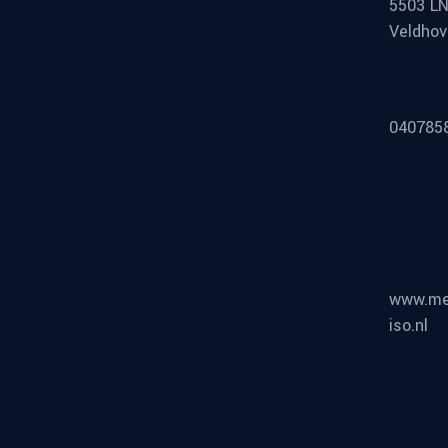
5503 L
Veldho
040785
www.me
iso.nl